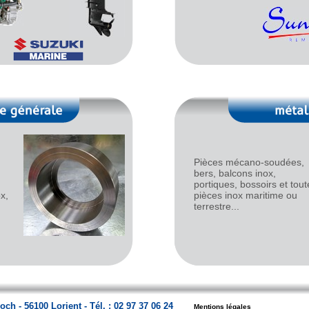
Pièces mécano-soudées,
bers, balcons inox,
portiques, bossoirs et tout
x,
pièces inox maritime ou
terrestre...
ch - 56100 Lorient - Tél. : 02 97 37 06 24
Mentions légales