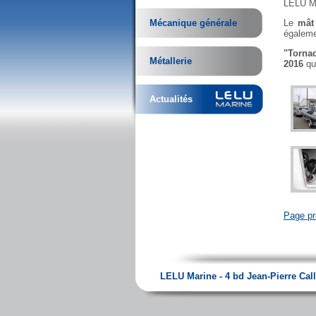
LELU Ma
Mécanique générale
Le
mât 
égalem
"Torna
Métallerie
2016
qui
Actualités
Page pr
LELU Marine - 4 bd Jean-Pierre Callo