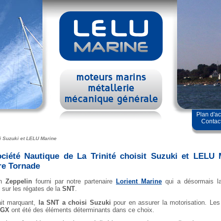
Plan d'a
Contac
i Suzuki et LELU Marine
ciété Nautique de La Trinité choisit Suzuki et LELU 
re Tornade
un
Zeppelin
fourni par notre partenaire
Lorient Marine
qui a désormais la 
 sur les régates de la
SNT
.
ait marquant,
la SNT a choisi Suzuki
pour en assurer la motorisation. Les 
TGX
ont été des éléments déterminants dans ce choix.