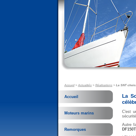
Accueil
>
Actualités
>
Réalisations
>
La SNT chois
La So
Accueil
célèb
C'est 
Moteurs marins
sécurité
Autre f
DF150
Remorques